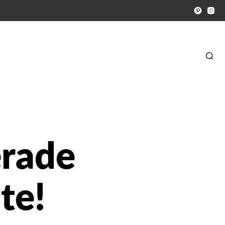
rade
te!